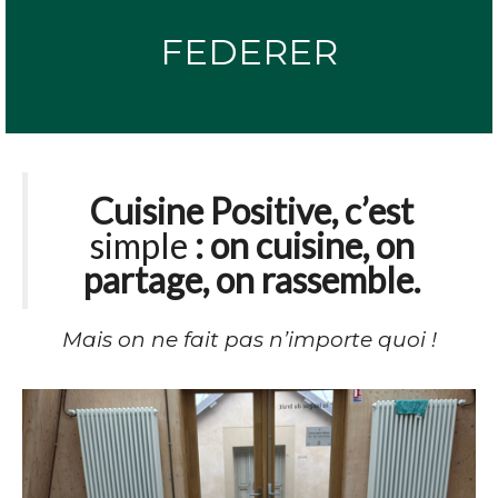
FEDERER
Cuisine Positive, c’est
simple
: on cuisine, on
partage, on rassemble.
Mais on ne fait pas n’importe quoi !